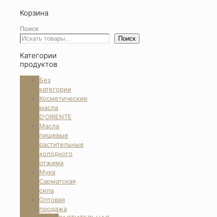
Корзина
Поиск
Поиск
Категории
продуктов
Без
категории
Косметические
масла
D'ORIENTE
Масла
пищевые
растительные
холодного
отжима
Мука
Сарматская
сила
Оптовая
продажа