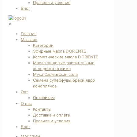
Правила и условия
Блог
✕
Главная
Магазин
Категории
Эфирные масла D’ORIENTE
Косметические масла D’ORIENTE
Масла пищевые растительные
холодного отжима
Мука Сарматская сила
Семена,суперфуды,орехи,ядро
конопляное
Опт
Оптовикам
О нас
Контакты
Доставка и оплата
Правила и условия
Блог
МАГАЗИН