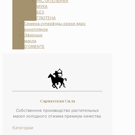
РАСТИТЕЛЬНАЯ
МУКА
БЕЗ
ГЛЮТЕНА
Семена,суперфуды,орехи,ядро
конопляное
Эфирные
масла
D'ORIENTE
Сарматская Сила
Собственное производство растительных
масел холодного отжима премиум качества.
Категории