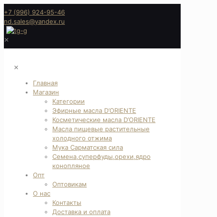
+7 (996) 924-95-46
nd.sales@yandex.ru
✕
✕
Главная
Магазин
Категории
Эфирные масла D’ORIENTE
Косметические масла D’ORIENTE
Масла пищевые растительные
холодного отжима
Мука Сарматская сила
Семена,суперфуды,орехи,ядро
конопляное
Опт
Оптовикам
О нас
Контакты
Доставка и оплата