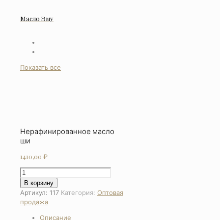
Масло Эму
Показать все
Нерафинированное масло
ши
1410,00
₽
Количество
товара
В корзину
Нерафинированное
Артикул:
117
Категория:
Оптовая
масло
продажа
ши
Описание