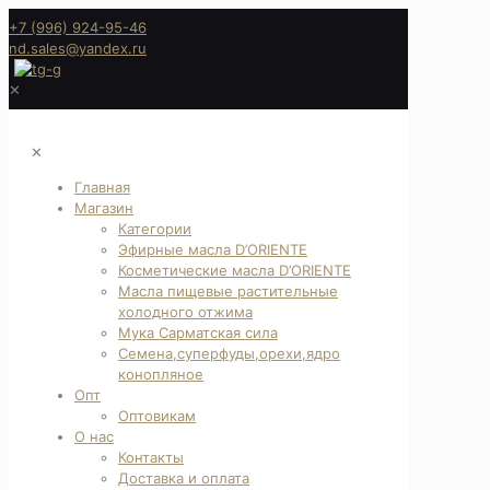
+7 (996) 924-95-46
nd.sales@yandex.ru
✕
✕
Главная
Магазин
Категории
Эфирные масла D’ORIENTE
Косметические масла D’ORIENTE
Масла пищевые растительные
холодного отжима
Мука Сарматская сила
Семена,суперфуды,орехи,ядро
конопляное
Опт
Оптовикам
О нас
Контакты
Доставка и оплата