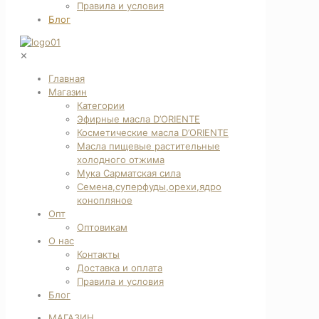
Правила и условия
Блог
✕
Главная
Магазин
Категории
Эфирные масла D’ORIENTE
Косметические масла D’ORIENTE
Масла пищевые растительные
холодного отжима
Мука Сарматская сила
Семена,суперфуды,орехи,ядро
конопляное
Опт
Оптовикам
О нас
Контакты
Доставка и оплата
Правила и условия
Блог
МАГАЗИН