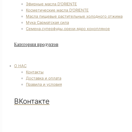
Эфирные масла D’ORIENTE
Косметические масла D’ORIENTE
Масла пищевые растительные холодного отжима
Мука Сарматская сила
Семена,суперфуды,орехи,ядро конопляное
Категории продуктов
О НАС
Контакты
Доставка и оплата
Правила и условия
ВКонтакте