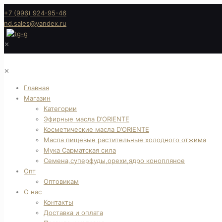
+7 (996) 924-95-46
nd.sales@yandex.ru
✕
✕
Главная
Магазин
Категории
Эфирные масла D’ORIENTE
Косметические масла D’ORIENTE
Масла пищевые растительные холодного отжима
Мука Сарматская сила
Семена,суперфуды,орехи,ядро конопляное
Опт
Оптовикам
О нас
Контакты
Доставка и оплата