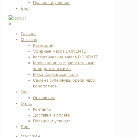
Правила и условия
Блог
✕
Главная
Магазин
Категории
Эфирные масла D’ORIENTE
Косметические масла D’ORIENTE
Масла пищевые растительные
холодного отжима
Мука Сарматская сила
Семена,суперфуды,орехи,ядро
конопляное
Опт
Оптовикам
О нас
Контакты
Доставка и оплата
Правила и условия
Блог
МАГАЗИН