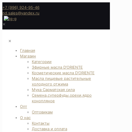
+7 (996) 924-95-46
nd.sales@yandex.ru
✕
✕
Главная
Магазин
Категории
Эфирные масла D’ORIENTE
Косметические масла D’ORIENTE
Масла пищевые растительные
холодного отжима
Мука Сарматская сила
Семена,суперфуды,орехи,ядро
конопляное
Опт
Оптовикам
О нас
Контакты
Доставка и оплата