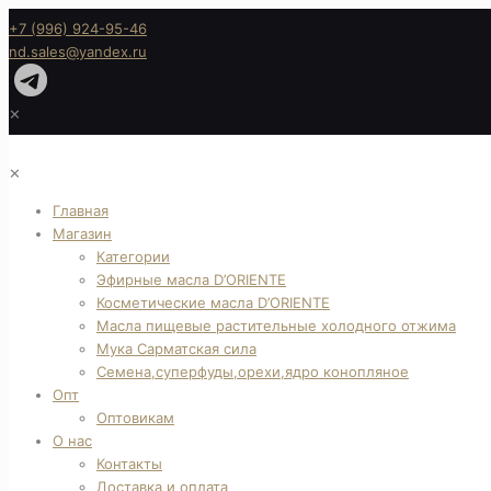
+7 (996) 924-95-46
nd.sales@yandex.ru
✕
✕
Главная
Магазин
Категории
Эфирные масла D’ORIENTE
Косметические масла D’ORIENTE
Масла пищевые растительные холодного отжима
Мука Сарматская сила
Семена,суперфуды,орехи,ядро конопляное
Опт
Оптовикам
О нас
Контакты
Доставка и оплата