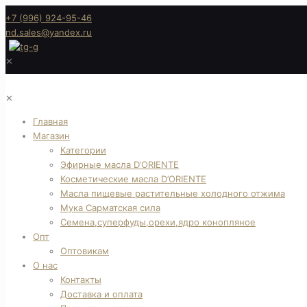
+7 (996) 924-95-46
nd.sales@yandex.ru
✕
✕
Главная
Магазин
Категории
Эфирные масла D’ORIENTE
Косметические масла D’ORIENTE
Масла пищевые растительные холодного отжима
Мука Сарматская сила
Семена,суперфуды,орехи,ядро конопляное
Опт
Оптовикам
О нас
Контакты
Доставка и оплата