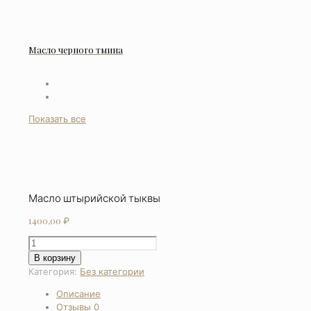
Масло черного тмина
Показать все
Масло штырийской тыквы
1400,00
₽
Количество
товара
В корзину
Масло
Категория:
Без категории
штырийской
Описание
тыквы
Отзывы
0