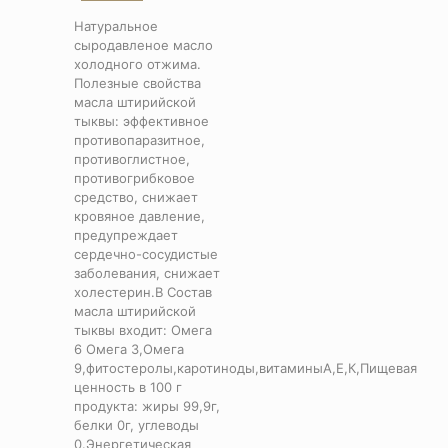
Натуральное
сыродавленое масло
холодного отжима.
Полезные свойства
масла штирийской
тыквы: эффективное
противопаразитное,
противоглистное,
противогрибковое
средство, снижает
кровяное давление,
предупреждает
сердечно-сосудистые
заболевания, снижает
холестерин.В Состав
масла штирийской
тыквы входит: Омега
6 Омега 3,Омега
9,фитостеролы,каротиноды,витаминыА,Е,К,Пищевая
ценность в 100 г
продукта: жиры 99,9г,
белки 0г, углеводы
0.Энергетическая