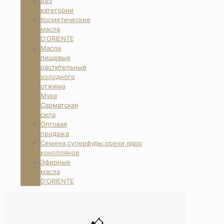
Без
категории
Косметические
масла
D'ORIENTE
Масла
пищевые
растительные
холодного
отжима
Мука
Сарматская
сила
Оптовая
продажа
Семена,суперфуды,орехи,ядро
конопляное
Эфирные
масла
D'ORIENTE