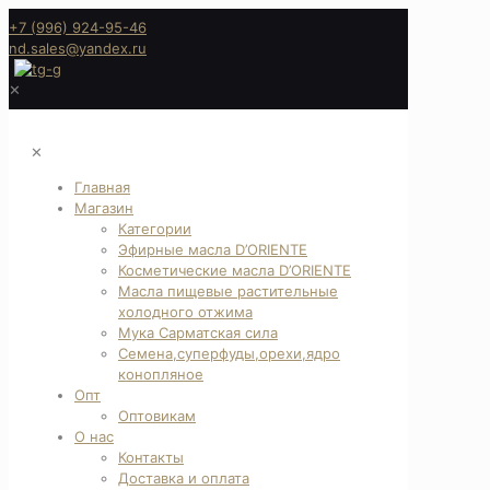
+7 (996) 924-95-46
nd.sales@yandex.ru
✕
✕
Главная
Магазин
Категории
Эфирные масла D’ORIENTE
Косметические масла D’ORIENTE
Масла пищевые растительные
холодного отжима
Мука Сарматская сила
Семена,суперфуды,орехи,ядро
конопляное
Опт
Оптовикам
О нас
Контакты
Доставка и оплата