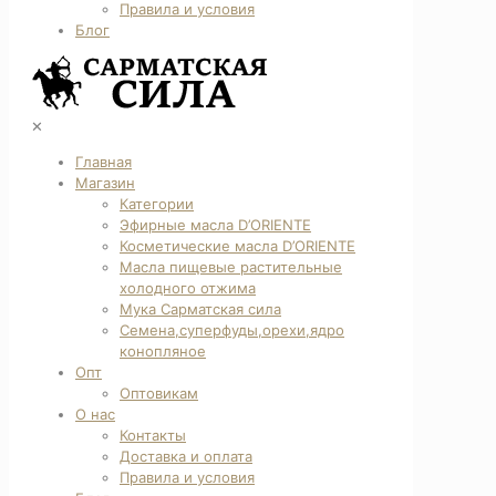
Правила и условия
Блог
✕
Главная
Магазин
Категории
Эфирные масла D’ORIENTE
Косметические масла D’ORIENTE
Масла пищевые растительные
холодного отжима
Мука Сарматская сила
Семена,суперфуды,орехи,ядро
конопляное
Опт
Оптовикам
О нас
Контакты
Доставка и оплата
Правила и условия