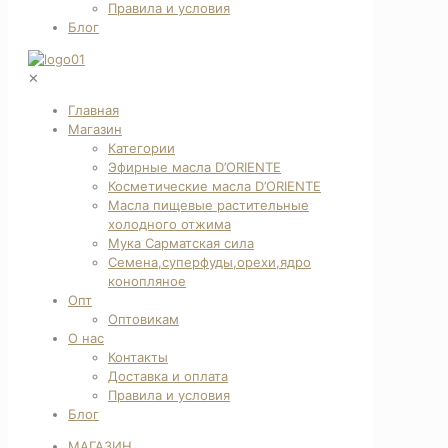
Правила и условия
Блог
✕
Главная
Магазин
Категории
Эфирные масла D’ORIENTE
Косметические масла D’ORIENTE
Масла пищевые растительные
холодного отжима
Мука Сарматская сила
Семена,суперфуды,орехи,ядро
конопляное
Опт
Оптовикам
О нас
Контакты
Доставка и оплата
Правила и условия
Блог
МАГАЗИН