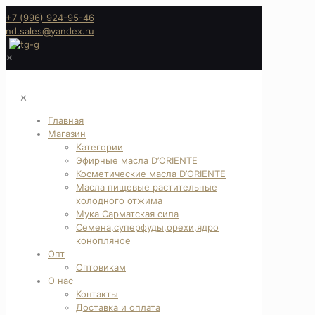
+7 (996) 924-95-46
nd.sales@yandex.ru
✕
✕
Главная
Магазин
Категории
Эфирные масла D’ORIENTE
Косметические масла D’ORIENTE
Масла пищевые растительные
холодного отжима
Мука Сарматская сила
Семена,суперфуды,орехи,ядро
конопляное
Опт
Оптовикам
О нас
Контакты
Доставка и оплата