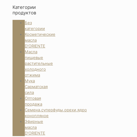
Категории
продуктов
Без
категории
Косметические
масла
D'ORIENTE
Масла
пищевые
растительные
холодного
отжима
Мука
Сарматская
сила
Оптовая
продажа
Семена,суперфуды,орехи,ядро
конопляное
Эфирные
масла
D'ORIENTE