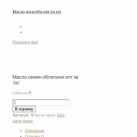
Масло жожоба опт за 1кг
Показать все
Масло семян облепихи опт за
1кг
13160,00
₽
Количество
товара
В корзину
Масло
Артикул:
9
Категория:
Без
семян
категории
облепихи
Описание
опт
Отзывы
0
за