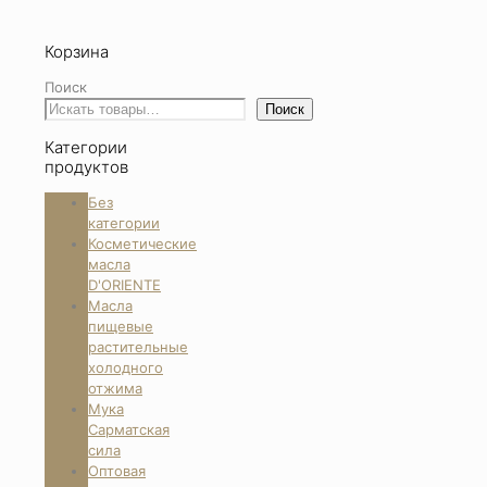
Корзина
Поиск
Поиск
Категории
продуктов
Без
категории
Косметические
масла
D'ORIENTE
Масла
пищевые
растительные
холодного
отжима
Мука
Сарматская
сила
Оптовая