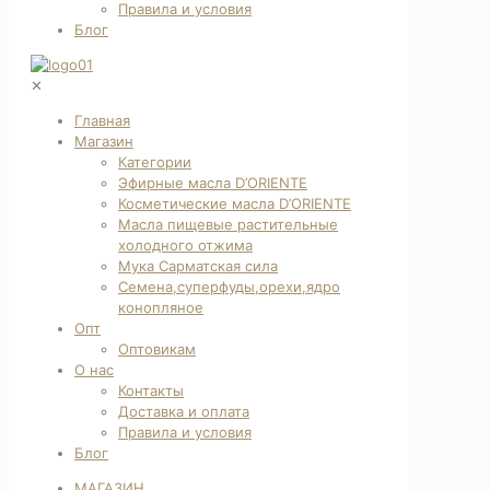
Правила и условия
Блог
✕
Главная
Магазин
Категории
Эфирные масла D’ORIENTE
Косметические масла D’ORIENTE
Масла пищевые растительные
холодного отжима
Мука Сарматская сила
Семена,суперфуды,орехи,ядро
конопляное
Опт
Оптовикам
О нас
Контакты
Доставка и оплата
Правила и условия
Блог
МАГАЗИН