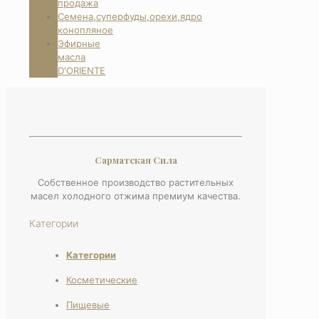
продажа
Семена,суперфуды,орехи,ядро
конопляное
Эфирные
масла
D'ORIENTE
Сарматская Сила
Собственное производство растительных
масел холодного отжима премиум качества.
Категории
Категории
Косметические
Пищевые