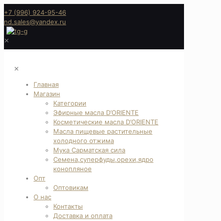
+7 (996) 924-95-46
nd.sales@yandex.ru
✕
✕
Главная
Магазин
Категории
Эфирные масла D’ORIENTE
Косметические масла D’ORIENTE
Масла пищевые растительные
холодного отжима
Мука Сарматская сила
Семена,суперфуды,орехи,ядро
конопляное
Опт
Оптовикам
О нас
Контакты
Доставка и оплата