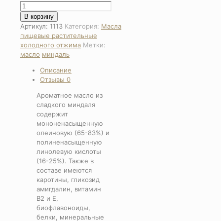
Количество
товара
В корзину
Масло
Артикул:
1113
Категория:
Масла
Миндальное
пищевые растительные
250гр
холодного отжима
Метки:
масло
миндаль
Описание
Отзывы
0
Ароматное масло из
сладкого миндаля
содержит
мононенасыщенную
олеиновую (65-83%) и
полиненасыщенную
линолевую кислоты
(16-25%). Также в
составе имеются
каротины, гликозид
амигдалин, витамин
В2 и Е,
биофлавоноиды,
белки, минеральные