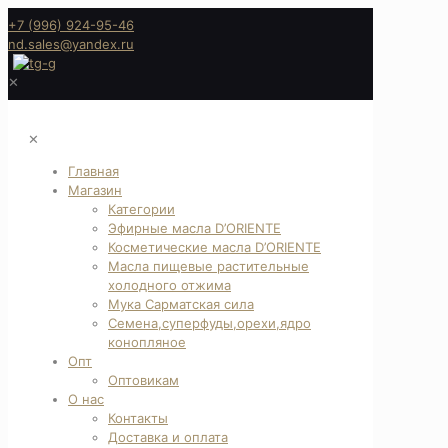
+7 (996) 924-95-46
nd.sales@yandex.ru
✕
✕
Главная
Магазин
Категории
Эфирные масла D’ORIENTE
Косметические масла D’ORIENTE
Масла пищевые растительные
холодного отжима
Мука Сарматская сила
Семена,суперфуды,орехи,ядро
конопляное
Опт
Оптовикам
О нас
Контакты
Доставка и оплата