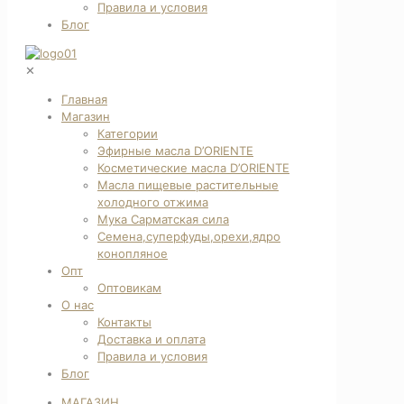
Правила и условия
Блог
✕
Главная
Магазин
Категории
Эфирные масла D’ORIENTE
Косметические масла D’ORIENTE
Масла пищевые растительные
холодного отжима
Мука Сарматская сила
Семена,суперфуды,орехи,ядро
конопляное
Опт
Оптовикам
О нас
Контакты
Доставка и оплата
Правила и условия
Блог
МАГАЗИН