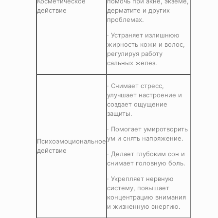
Косметическое
помочь при акне, экземе,
действие
дерматите и других
проблемах.
· Устраняет излишнюю
жирность кожи и волос,
регулируя работу
сальных желез.
· Снимает стресс,
улучшает настроение и
создает ощущение
защиты.
· Помогает умиротворить
ум и снять напряжение.
Психоэмоциональное
действие
· Делает глубоким сон и
снимает головную боль.
· Укрепляет нервную
систему, повышает
концентрацию внимания
и жизненную энергию.