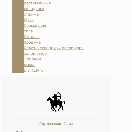
растительные
холодного
отжима
Мука
Сарматская
сила
Оптовая
продажа
Семена,суперфуды,орехи,ядро
конопляное
Эфирные
масла
D'ORIENTE
Сарматская Сила