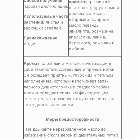
Способ получения
:
ароматы:
различные
паровая дистилляция.
цветочные, фруктовые и
древесные масла,
Используемые части
например, эфирное
растений
: листья и
масло лаванды,
верхушки стеблей.
эвкалипта, розмарина,
апельсина, лайма,
Происхождение
:
бергамота, ромашки и
Индия.
имбиря.
Аромат:
сложный и мягкий, сочетающий в
себе землистые, древесные и пряные нотки.
Он обладает приятным, глубоким и теплым
наполнением, который напоминает запах
лесного душистого мха и сладкого табака.
Аромат обладает сильным фиксирующим
эффектом, что позволяет ему сохраняться на
коже длительное время.
Меры предосторожности
· Не вдыхайте неразбавленное масло во
избежание ожога верхних дыхательных путей.