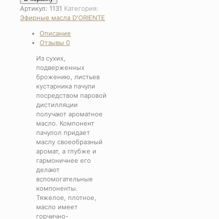
Эфирное
Артикул:
1131
Категория:
масло
Эфирные масла D'ORIENTE
Пачули
Описание
Отзывы
0
Из сухих,
подверженных
брожению, листьев
кустарника пачули
посредством паровой
дистилляции
получают ароматное
масло. Компонент
пачулол придает
маслу своеобразный
аромат, а глубже и
гармоничнее его
делают
вспомогательные
компоненты.
Тяжелое, плотное,
масло имеет
горчично-