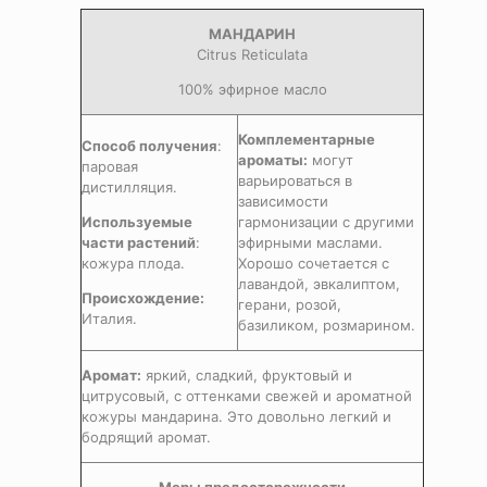
МАНДАРИН
Citrus Reticulata
100% эфирное масло
Комплементарные
Способ получения
:
ароматы:
могут
паровая
варьироваться в
дистилляция.
зависимости
Используемые
гармонизации с другими
части растений
:
эфирными маслами.
кожура плода.
Хорошо сочетается с
лавандой, эвкалиптом,
Происхождение
:
герани, розой,
Италия.
базиликом, розмарином.
Аромат:
яркий, сладкий, фруктовый и
цитрусовый, с оттенками свежей и ароматной
кожуры мандарина. Это довольно легкий и
бодрящий аромат.