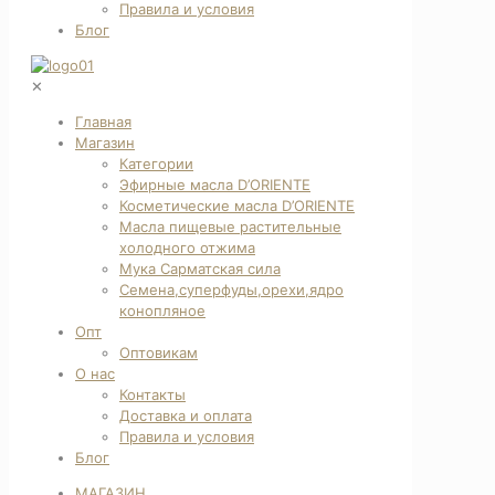
Правила и условия
Блог
✕
Главная
Магазин
Категории
Эфирные масла D’ORIENTE
Косметические масла D’ORIENTE
Масла пищевые растительные
холодного отжима
Мука Сарматская сила
Семена,суперфуды,орехи,ядро
конопляное
Опт
Оптовикам
О нас
Контакты
Доставка и оплата
Правила и условия
Блог
МАГАЗИН