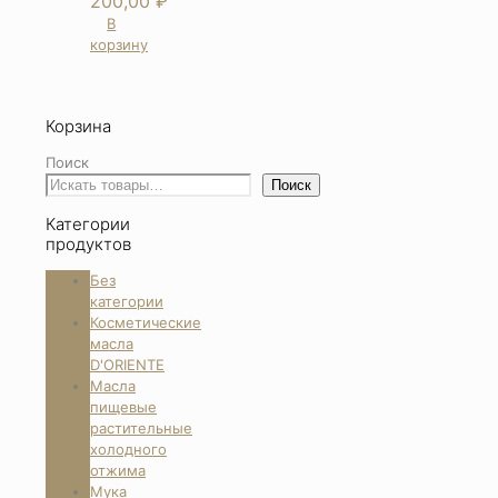
200,00
₽
В
корзину
Корзина
Поиск
Поиск
Категории
продуктов
Без
категории
Косметические
масла
D'ORIENTE
Масла
пищевые
растительные
холодного
отжима
Мука