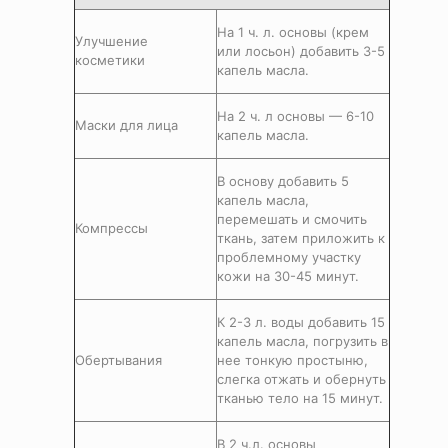
На 1 ч. л. основы (крем
Улучшение
или лосьон) добавить 3-5
косметики
капель масла.
На 2 ч. л основы — 6-10
Маски для лица
капель масла.
В основу добавить 5
капель масла,
перемешать и смочить
Компрессы
ткань, затем приложить к
проблемному участку
кожи на 30-45 минут.
К 2-3 л. воды добавить 15
капель масла, погрузить в
Обертывания
нее тонкую простыню,
слегка отжать и обернуть
тканью тело на 15 минут.
В 2 ч.л. основы