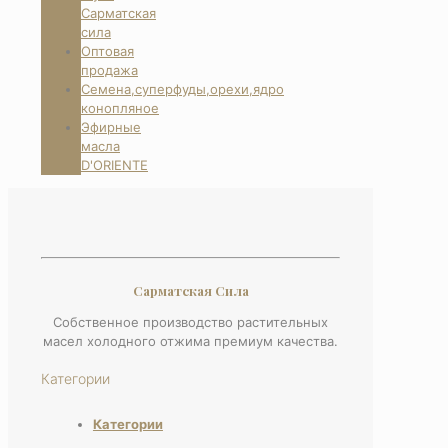
Сарматская
сила
Оптовая
продажа
Семена,суперфуды,орехи,ядро
конопляное
Эфирные
масла
D'ORIENTE
Сарматская Сила
Собственное производство растительных
масел холодного отжима премиум качества.
Категории
Категории