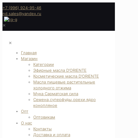
+7 (996) 924-95-46
nd.sales@yandex.ru
✕
✕
Главная
Магазин
Категории
Эфирные масла D’ORIENTE
Косметические масла D’ORIENTE
Масла пищевые растительные
холодного отжима
Мука Сарматская сила
Семена,суперфуды,орехи,ядро
конопляное
Опт
Оптовикам
О нас
Контакты
Доставка и оплата