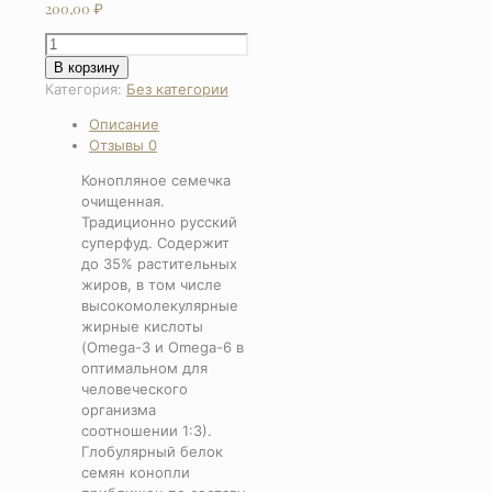
200,00
₽
Количество
товара
В корзину
Ядро
Категория:
Без категории
конопли
Описание
(обрушенные
Отзывы
0
семена)
Конопляное семечка
очищенная.
Традиционно русский
суперфуд. Содержит
до 35% растительных
жиров, в том числе
высокомолекулярные
жирные кислоты
(Omega-3 и Omega-6 в
оптимальном для
человеческого
организма
соотношении 1:3).
Глобулярный белок
семян конопли