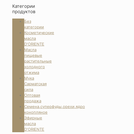
Категории
продуктов
Без
категории
Косметические
масла
D'ORIENTE
Масла
пищевые
растительные
холодного
отжима
Мука
Сарматская
сила
Оптовая
продажа
Семена,суперфуды,орехи,ядро
конопляное
Эфирные
масла
D'ORIENTE