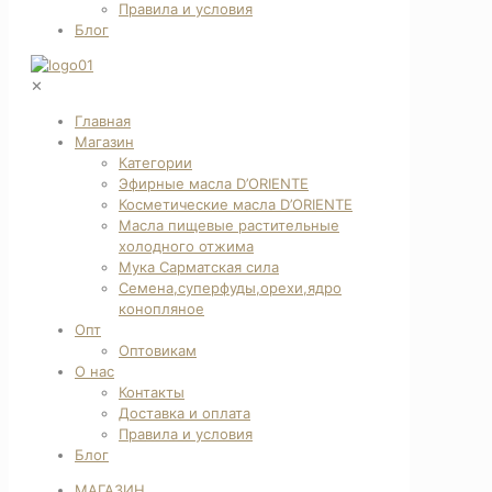
Правила и условия
Блог
✕
Главная
Магазин
Категории
Эфирные масла D’ORIENTE
Косметические масла D’ORIENTE
Масла пищевые растительные
холодного отжима
Мука Сарматская сила
Семена,суперфуды,орехи,ядро
конопляное
Опт
Оптовикам
О нас
Контакты
Доставка и оплата
Правила и условия
Блог
МАГАЗИН