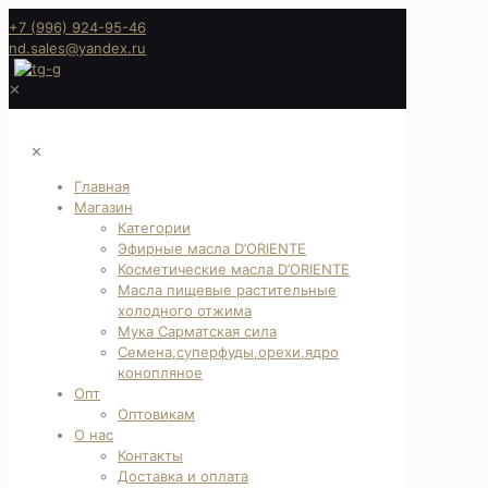
+7 (996) 924-95-46
nd.sales@yandex.ru
✕
✕
Главная
Магазин
Категории
Эфирные масла D’ORIENTE
Косметические масла D’ORIENTE
Масла пищевые растительные
холодного отжима
Мука Сарматская сила
Семена,суперфуды,орехи,ядро
конопляное
Опт
Оптовикам
О нас
Контакты
Доставка и оплата