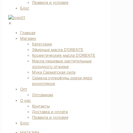
Правила и условия
Блог
✕
Главная
Магазин
Категории
Эфирные масла D’ORIENTE
Косметические масла D’ORIENTE
Масла пищевые растительные
холодного отжима
Мука Сарматская сила
Семена,суперфуды,орехи,ядро
конопляное
Опт
Оптовикам
О нас
Контакты
Доставка и оплата
Правила и условия
Блог
МАГАЗИН