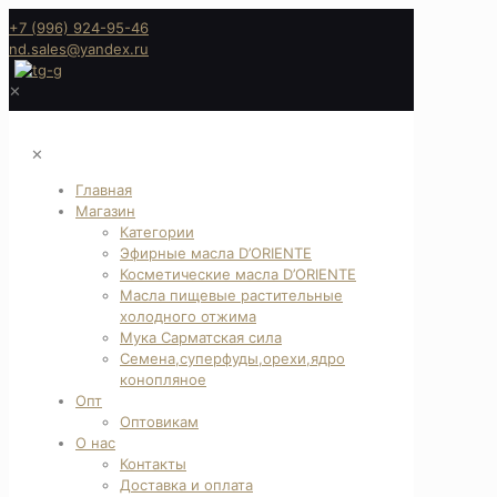
+7 (996) 924-95-46
nd.sales@yandex.ru
✕
✕
Главная
Магазин
Категории
Эфирные масла D’ORIENTE
Косметические масла D’ORIENTE
Масла пищевые растительные
холодного отжима
Мука Сарматская сила
Семена,суперфуды,орехи,ядро
конопляное
Опт
Оптовикам
О нас
Контакты
Доставка и оплата