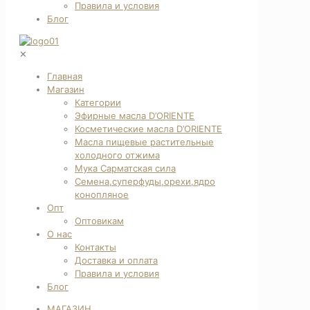
Правила и условия
Блог
✕
Главная
Магазин
Категории
Эфирные масла D’ORIENTE
Косметические масла D’ORIENTE
Масла пищевые растительные
холодного отжима
Мука Сарматская сила
Семена,суперфуды,орехи,ядро
конопляное
Опт
Оптовикам
О нас
Контакты
Доставка и оплата
Правила и условия
Блог
МАГАЗИН