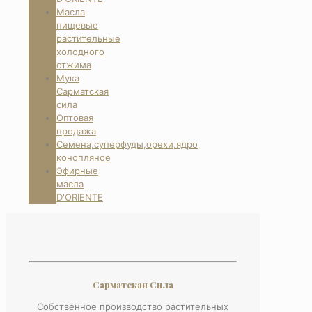
Масла
пищевые
растительные
холодного
отжима
Мука
Сарматская
сила
Оптовая
продажа
Семена,суперфуды,орехи,ядро
конопляное
Эфирные
масла
D'ORIENTE
Сарматская Сила
Собственное производство растительных