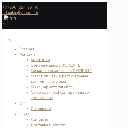
+7 (996) 924-95-46
nd.sales@yandex.ru
✕
✕
Главная
Магазин
Категории
Эфирные масла D’ORIENTE
Косметические масла D’ORIENTE
Масла пищевые растительные
холодного отжима
Мука Сарматская сила
Семена,суперфуды,орехи,ядро
конопляное
Опт
Оптовикам
О нас
Контакты
Доставка и оплата